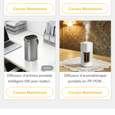
nébulisation à froid 100 cbm
main avec préservation du
avec batterie au lithium
Causez Maintenant
Causez Maintenant
grain de bois naturel
rechargeable
Vidéo
Diffuseur d'arômes portable
Diffuseur d'aromathérapie
intelligent 5W avec batterie
portable en PP POM,
2000mAh et atomisation à
couverture de 10-30m2 avec
Causez Maintenant
deux fluides
deux atomisations de fluide
Causez Maintenant