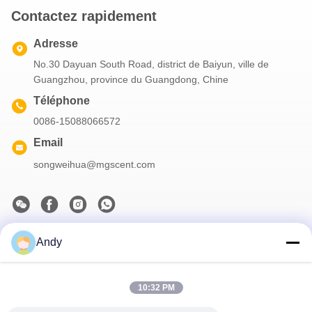
Contactez rapidement
Adresse
No.30 Dayuan South Road, district de Baiyun, ville de
Guangzhou, province du Guangdong, Chine
Téléphone
0086-15088066572
Email
songweihua@mgscent.com
Andy
Notre newsletter
Abonnez-vous à notre newsletter pour des réductions et plus
encore.
10:32 PM