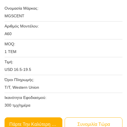
Ονομασία Μάρκας:
MGSCENT
Αριθμός Μοντέλου:
A60
MOQ:
1 ΤΕΜ
Τιμή:
USD 16.5-19.5
Όροι Πληρωμής:
T/T, Western Union
Ικανότητα Εφοδιασμού:
300 τμχ/ημέρα
Πάρτε Την Καλύτερη Τιμή
Συνομιλία Τώρα