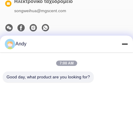
Ηλεκτρονικό ταχυδρομείο
songweihua@mgscent.com
Andy
Το Δελτίο Ενημέρωσης
Συνδρομηθείτε στο ενημερωτικό μας δελτίο για εκπτώσεις και
πολλά άλλα.
7:00 AM
Good day, what product are you looking for?
Μας Ελάτε Σε Επαφή Με