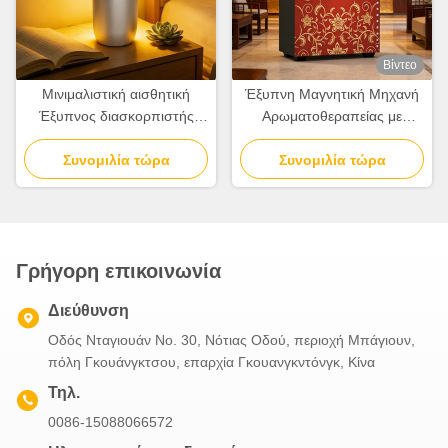
Βίντεο
Μινιμαλιστική αισθητική
Έξυπνη Μαγνητική Μηχανή
Έξυπνος διασκορπιστής
Αρωματοθεραπείας με
αρώματος
Ακροφύσιο από Κράμα
Συνομιλία τώρα
Συνομιλία τώρα
Αλουμινίου
Γρήγορη επικοινωνία
Διεύθυνση
Οδός Νταγιουάν Νο. 30, Νότιας Οδού, περιοχή Μπάγιουν,
πόλη Γκουάνγκτσου, επαρχία Γκουανγκντόνγκ, Κίνα
Τηλ.
0086-15088066572