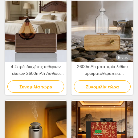
Βίντεο
4 Σπρέι διαχέτης αιθέριων
2600mAh μπαταρία λιθίου
ελαίων 2600mAh Λυθίου
αρωματοθεραπεία
μπαταρίας διαχέτης
αρωματιστή μινιμαλιστής
αρωματικής θεραπείας για το
Συνομιλία τώρα
κρύος αέρας αρωματιστή
Συνομιλία τώρα
σπίτι