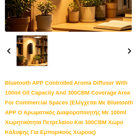
Bluetooth APP Controlled Aroma Diffuser With
100ml Oil Capacity And 300CBM Coverage Area
For Commercial Spaces (Ελέγχεται Με Bluetooth
APP Ο Αρωματικός Διαφοροποιητής Με 100ml
Χωρητικότητα Πετρελαίου Και 300CBM Χώρο
Κάλυψης Για Εμπορικούς Χώρους)