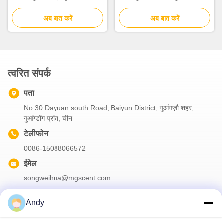
अब बात करें
अब बात करें
त्वरित संपर्क
पता
No.30 Dayuan south Road, Baiyun District, गुआंगज़ौ शहर,
गुआंग्डोंग प्रांत, चीन
टेलीफोन
0086-15088066572
ईमेल
songweihua@mgscent.com
Andy