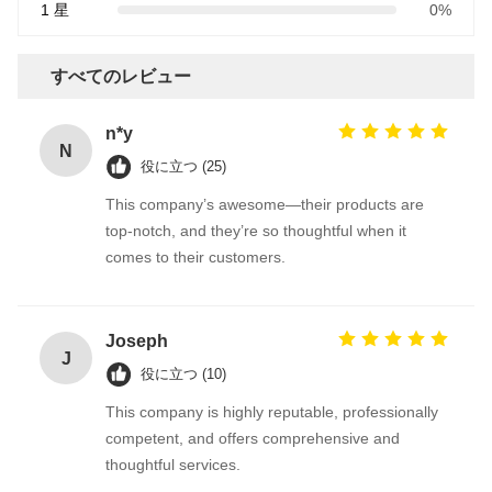
1 星
0%
すべてのレビュー
n*y
N
役に立つ (25)
This company’s awesome—their products are
top-notch, and they’re so thoughtful when it
comes to their customers.
Joseph
J
役に立つ (10)
This company is highly reputable, professionally
competent, and offers comprehensive and
thoughtful services.