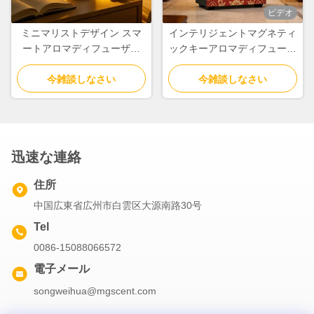
ビデオ
ミニマリストデザイン スマ
インテリジェントマグネティ
ートアロマディフューザー
ックキーアロマディフューザ
アルミニウム合金 冷風拡散
ーマシン アルミニウム合金
今雑談しなさい
機能付き
今雑談しなさい
ノズル付き
迅速な連絡
住所
中国広東省広州市白雲区大源南路30号
Tel
0086-15088066572
電子メール
songweihua@mgscent.com