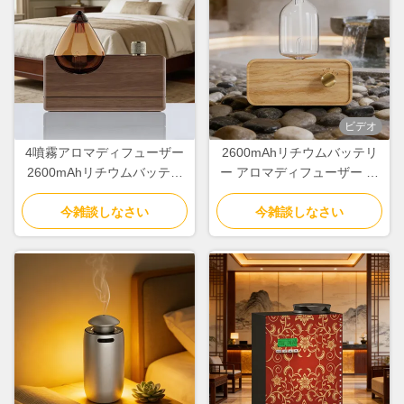
ビデオ
4噴霧アロマディフューザー
2600mAhリチウムバッテリ
2600mAhリチウムバッテリ
ー アロマディフューザー ミ
ー アロマテラピーディフュ
ニマリスト冷風式アロマディ
今雑談しなさい
ーザー 家庭用
今雑談しなさい
フューザー