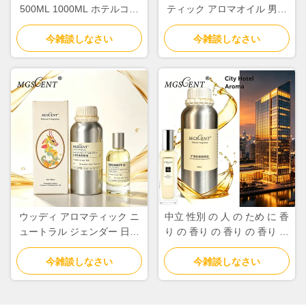
500ML 1000ML ホテルコレ
ティック アロマオイル 男性
クション
用 マンダリン オレンジと セ
今雑談しなさい
今雑談しなさい
ダーノート
ウッディ アロマティック ニ
中立 性別 の 人 の ため に 香
ュートラル ジェンダー 日常
り の 香り の 香り の 香り の
使いの香水オイルとフレグラ
香り の 香り の 香り の 香り
今雑談しなさい
ンス オイル
今雑談しなさい
の 香り の 香り