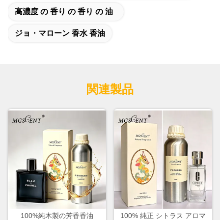
高濃度 の 香り の 香り の 油
ジョ・マローン 香水 香油
関連製品
100%純木製の芳香香油
100% 純正 シトラス アロマ