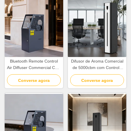
Bluetooth Remote Control
Difusor de Aroma Comercial
Air Diffuser Commercial Com
de 5000cbm com Controle
Display Inteligente Cobertura
por Wi-Fi, Bluetooth e
Converse agora
5000cbm
Aplicativo de 26W
Converse agora