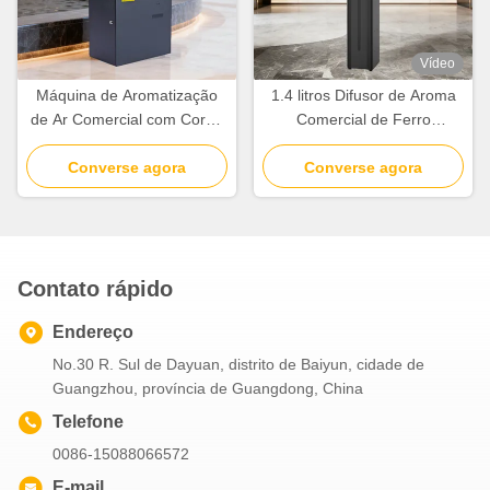
Vídeo
Máquina de Aromatização
1.4 litros Difusor de Aroma
de Ar Comercial com Corpo
Comercial de Ferro
de Aço e Cobertura de
Capacidade de Óleo de
5000cbm e Capacidade de
Converse agora
1400ml Difusor de Aroma
Converse agora
1000ml
Sem Fio
Contato rápido
Endereço
No.30 R. Sul de Dayuan, distrito de Baiyun, cidade de
Guangzhou, província de Guangdong, China
Telefone
0086-15088066572
E-mail