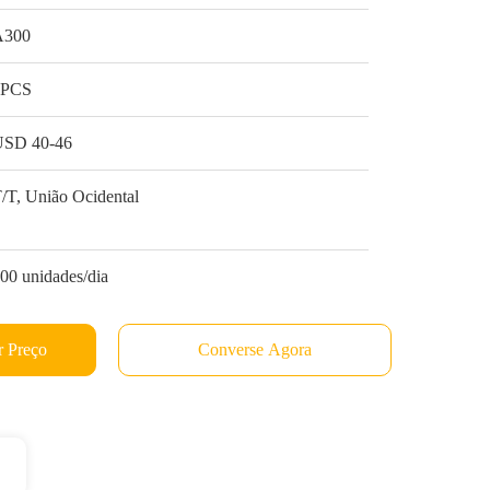
A300
1PCS
USD 40-46
/T, União Ocidental
00 unidades/dia
 Preço
Converse Agora