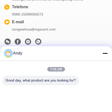
Telefone
0086-15088066572
E-mail
songweihua@mgscent.com
Andy
A nossa newsletter
Inscreva-se no nosso boletim informativo para obter descontos e
7:16 AM
mais.
Good day, what product are you looking for?