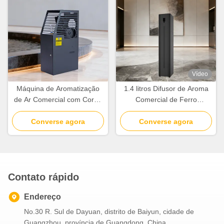
Vídeo
Máquina de Aromatização
1.4 litros Difusor de Aroma
de Ar Comercial com Corpo
Comercial de Ferro
de Aço e Cobertura de
Capacidade de Óleo de
5000cbm e Capacidade de
Converse agora
1400ml Difusor de Aroma
Converse agora
1000ml
Sem Fio
Contato rápido
Endereço
No.30 R. Sul de Dayuan, distrito de Baiyun, cidade de
Guangzhou, província de Guangdong, China