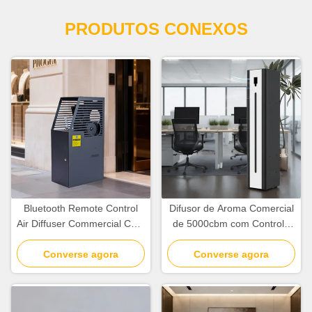
PRODUTOS CONEXOS
Bluetooth Remote Control
Difusor de Aroma Comercial
Air Diffuser Commercial Com
de 5000cbm com Controle
Display Inteligente Cobertura
por Wi-Fi, Bluetooth e
Converse agora
5000cbm
Aplicativo de 26W
Converse agora