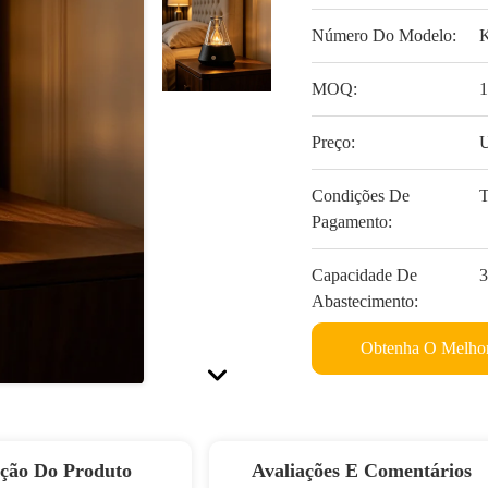
Número Do Modelo:
MOQ:
Preço:
U
Condições De
T
Pagamento:
Capacidade De
3
Abastecimento:
Obtenha O Melhor
ição Do Produto
Avaliações E Comentários