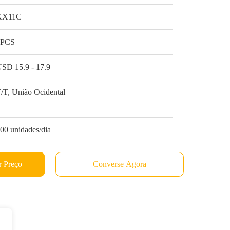
KX11C
1PCS
SD 15.9 - 17.9
/T, União Ocidental
00 unidades/dia
 Preço
Converse Agora