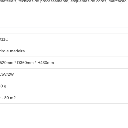
 materiais, técnicas de processamento, esquemas de cores, marcação
X11C
dro e madeira
520mm * D360mm * H430mm
C5V/2W
60 g
 - 80 m2