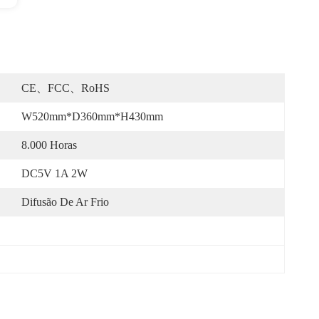
CE、FCC、RoHS
W520mm*D360mm*H430mm
8.000 Horas
DC5V 1A 2W
Difusão De Ar Frio