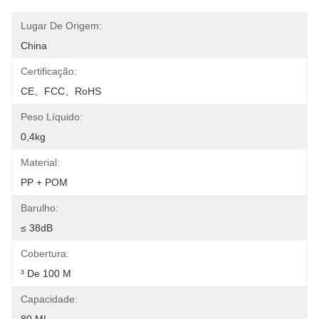
Lugar De Origem:
China
Certificação:
CE、FCC、RoHS
Peso Líquido:
0,4kg
Material:
PP + POM
Barulho:
≤ 38dB
Cobertura:
³ De 100 M
Capacidade: