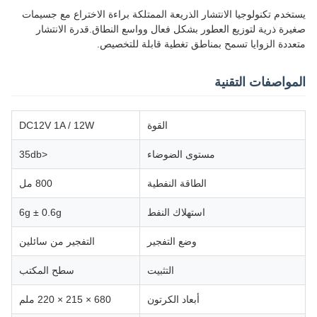
يستخدم تكنولوجيا الانتشار الذريعة الممتلكة براءة الاختراع مع جسيمات
صغيرة ذرية لتوزيع العطور بشكل فعال وواسع النطاق.قدرة الانتشار
متعددة الزوايا تسمح بمناطق تغطية قابلة للتخصيص.
المواصفات التقنية
القوة
DC12V 1A / 12W
مستوى الضوضاء
<35db
الطاقة النفطية
800 مل
استهلاك النفط
6g ± 0.6g
وضع التفجير
التفجير من سائلين
التثبيت
سطح المكتب
أبعاد الكرتون
680 × 215 × 220 ملم