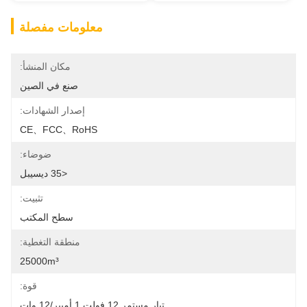
معلومات مفصلة
مكان المنشأ:
صنع في الصين
إصدار الشهادات:
CE、FCC、RoHS
ضوضاء:
<35 ديسيبل
تثبيت:
سطح المكتب
منطقة التغطية:
25000m³
قوة:
تيار مستمر 12 فولت 1 أمبير/12 وات