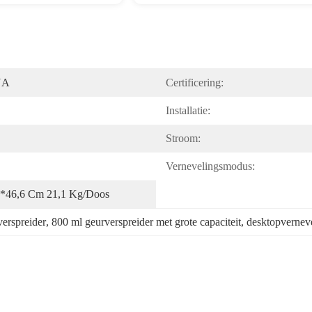
NA
Certificering:
Installatie:
Stroom:
Vernevelingsmodus:
3*46,6 Cm 21,1 Kg/doos
verspreider
, 
800 ml geurverspreider met grote capaciteit
, 
desktopverneve