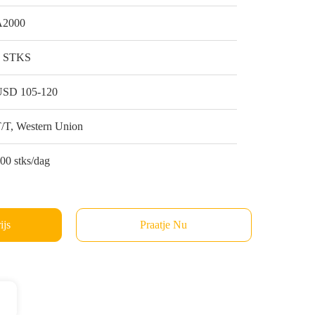
A2000
1 STKS
USD 105-120
/T, Western Union
00 stks/dag
ijs
Praatje Nu