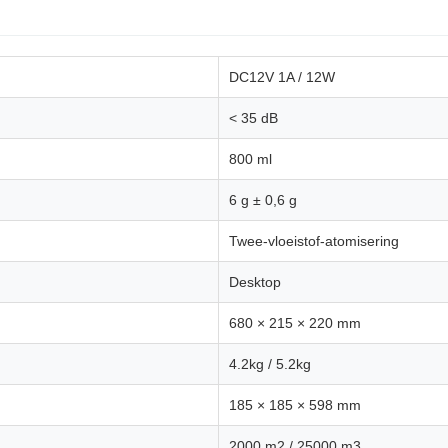
DC12V 1A / 12W
< 35 dB
800 ml
6 g ± 0,6 g
Twee-vloeistof-atomisering
Desktop
680 × 215 × 220 mm
4.2kg / 5.2kg
185 × 185 × 598 mm
2000 m2 / 25000 m3