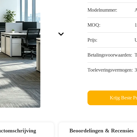
Modelnummer:
MOQ:
Prijs:
Betalingsvoorwaarden:
T
Toeleveringsvermogen:
3
Krijg Beste Pr
ctomschrijving
Beoordelingen & Recensies