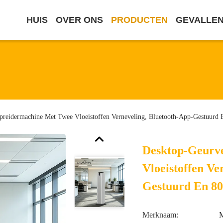
HUIS
OVER ONS
PRODUCTEN
GEVALLE
preidermachine Met Twee Vloeistoffen Verneveling, Bluetooth-App-Gestuurd E
Desktop-Geurv
Vloeistoffen Ve
Gestuurd En 80
Merknaam: