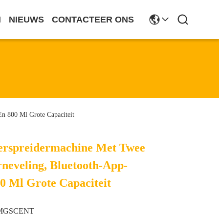
N
NIEUWS
CONTACTEER ONS
n 800 Ml Grote Capaciteit
erspreidermachine Met Twee
rneveling, Bluetooth-App-
0 Ml Grote Capaciteit
MGSCENT