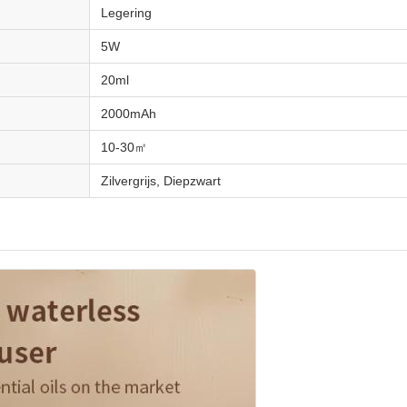
Legering
5W
20ml
2000mAh
10-30㎡
Zilvergrijs, Diepzwart