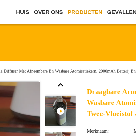
HUIS
OVER ONS
PRODUCTEN
GEVALLE
a Diffuser Met Afneembare En Wasbare Atomisatiekern, 2000mAh Batterij En 
Draagbare Aro
Wasbare Atomis
Twee-Vloeistof 
Merknaam: