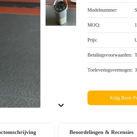
Modelnummer:
MOQ:
1
Prijs:
U
Betalingsvoorwaarden:
T
Toeleveringsvermogen:
3
Krijg Beste Pr
ctomschrijving
Beoordelingen & Recensies