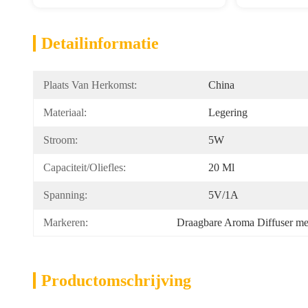
Detailinformatie
Plaats Van Herkomst:
China
Materiaal:
Legering
Stroom:
5W
Capaciteit/oliefles:
20 Ml
Spanning:
5V/1A
Markeren:
Draagbare Aroma Diffuser me
Productomschrijving