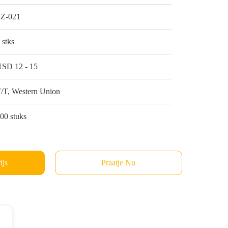
SZ-021
 stks
SD 12 - 15
/T, Western Union
00 stuks
ijs
Praatje Nu