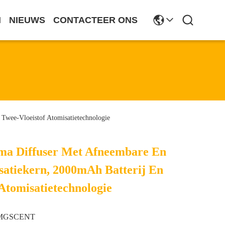
N
NIEUWS
CONTACTEER ONS
Twee-Vloeistof Atomisatietechnologie
ma Diffuser Met Afneembare En
atiekern, 2000mAh Batterij En
Atomisatietechnologie
MGSCENT