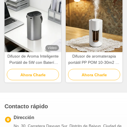
Vídeo
Difusor de Aroma Inteligente
Difusor de aromaterapia
Portátil de 5W con Batería
portátil PP POM 10-30m2 de
de 2000mAh y Atomización
cobertura con dos
de Dos Fluidos
Ahora Charle
atomizaciones de fluidos
Ahora Charle
Contacto rápido
Dirección
No. 30, Carretera Dayuan Sur, Distrito de Baiyun, Ciudad de