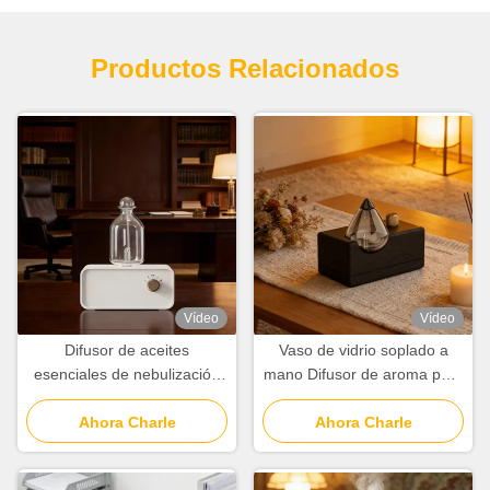
Productos Relacionados
Vídeo
Vídeo
Difusor de aceites
Vaso de vidrio soplado a
esenciales de nebulización
mano Difusor de aroma para
fría de doble fluido 100cbm
el hogar con conservación
con batería de litio
Ahora Charle
de grano de madera natural
Ahora Charle
recargable