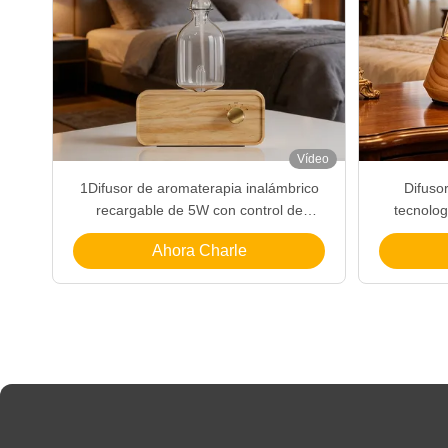
Vídeo
1Difusor de aromaterapia inalámbrico
Difuso
recargable de 5W con control de
tecnolog
iluminación independiente
personaliza
Ahora Charle