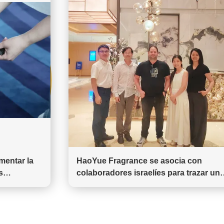
mentar la
HaoYue Fragrance se asocia con
s
colaboradores israelíes para trazar un
nuevo plan para la industria global de
aromáticas