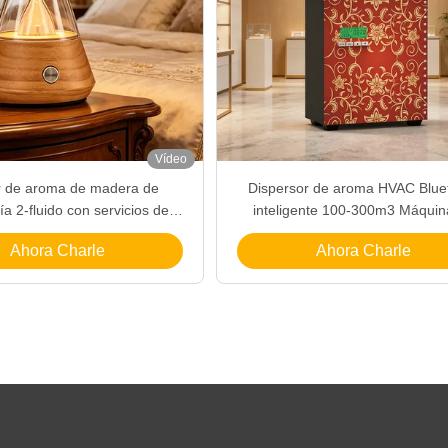
Vídeo
r de aroma de madera de
Dispersor de aroma HVAC Blue
ía 2-fluido con servicios de
inteligente 100-300m3 Máquin
ción y cobertura de 30 - 80 m2
difusión de aire con cobertura d
Ahora Charle
Ahora Charle
para el hogar