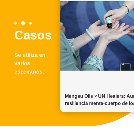
Casos
Se utiliza en
varios
escenarios.
Mengsu Oils × UN Healers: Au
resiliencia mente-cuerpo de lo
empleados en la era de la IA