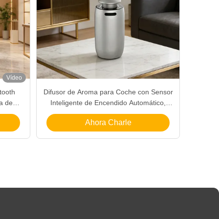
Vídeo
tooth
Difusor de Aroma para Coche con Sensor
a de
Inteligente de Encendido Automático,
e olor
Difusor de Aire Compacto y Portátil para
Ahora Charle
Coche