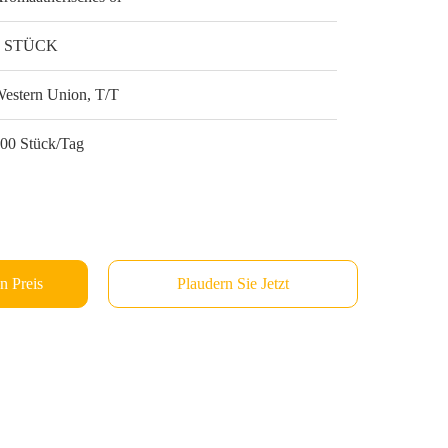
1 STÜCK
estern Union, T/T
00 Stück/Tag
n Preis
Plaudern Sie Jetzt