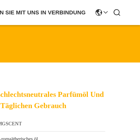
N SIE MIT UNS IN VERBINDUNG
schlechtsneutrales Parfümöl Und
 Täglichen Gebrauch
MGSCENT
romaätherisches öl