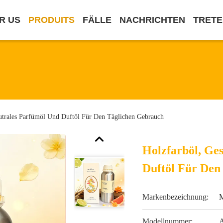
R US
PRODUITS
FÄLLE
NACHRICHTEN
TRETE
eutrales Parfümöl Und Duftöl Für Den Täglichen Gebrauch
Holzfarböl, Ge
Duftöl Für Den
Markenbezeichnung:
Modellnummer:
A