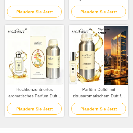
Orange und Cedar-Noten
Parfümöl und Duftöl für den
Plaudern Sie Jetzt
täglichen Gebrauch
Plaudern Sie Jetzt
Hochkonzentriertes
Parfüm-Duftöl mit
aromatisches Parfüm Duftöl
zitrusaromatischem Duft für
zur Schaffung von Düften
neutrales Geschlecht
Plaudern Sie Jetzt
Plaudern Sie Jetzt