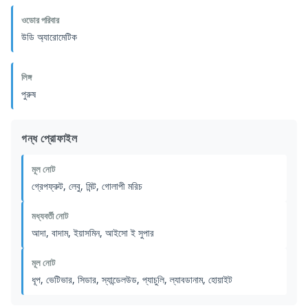
ওডোর পরিবার
উডি অ্যারোমেটিক
লিঙ্গ
পুরুষ
গন্ধ প্রোফাইল
মূল নোট
গ্রেপফ্রুট, লেবু, মিন্ট, গোলাপী মরিচ
মধ্যবর্তী নোট
আদা, বাদাম, ইয়াসমিন, আইসো ই সুপার
মূল নোট
ধূপ, ভেটিভার, সিডার, স্যান্ডেলউড, প্যাচুলি, ল্যাবডানাম, হোয়াইট