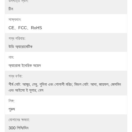
উৎপত্তি স্থল:
চীন
সাক্ষ্যদান:
CE、FCC、RoHS
গন্ধ পরিবার:
উডি অ্যারোমেটিক
নাম:
অ্যারোমা ইথেরিক অয়েল
গন্ধ বর্ণনা:
শীর্ষ নোট: আঙ্গুর, লেবু, পুদিনা এবং গোলাপী মরিচ; মিডল নোট: আদা, জায়ফল, জেসমিন 
এবং আইসো ই সুপার; বেস
লিঙ্গ:
পুরুষ
যোগানের ক্ষমতা:
300 পিসি/দিন