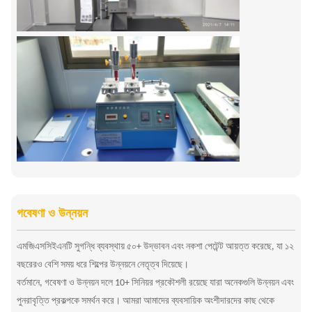
গবেষণা ও উন্নয়ন
এমজিএসসিইএনটি সুগন্ধি ব্যবস্থায় ৫০+ উদ্ভাবন এবং নকশা পেটেন্ট আয়ত্ত করেছে, যা ১২
বছরেরও বেশি সময় ধরে শিল্পের উন্নয়নে নেতৃত্ব দিয়েছে।
বর্তমানে, গবেষণা ও উন্নয়ন দলে 10+ সিনিয়র প্রকৌশলী রয়েছে যারা অনেকগুলি উন্নয়ন এবং
পুনরাবৃত্তি প্রকল্পকে সমর্থন করে। আমরা আমাদের ব্যবসায়িক অংশীদারদের কাছ থেকে