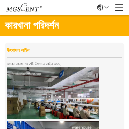
কারখানা পরিদর্শন
উৎপাদন লাইন
আমার কারখানায় ৩টি উৎপাদন লাইন আছে