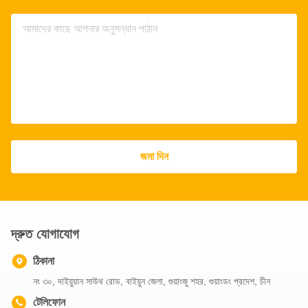
জমা দিন
দ্রুত যোগাযোগ
ঠিকানা
নং ৩০, দাইয়ুয়ান সাউথ রোড, বাইয়ুন জেলা, গুয়াংজু শহর, গুয়াংডং প্রদেশ, চীন
টেলিফোন