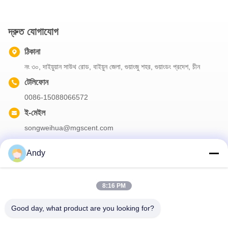
দ্রুত যোগাযোগ
ঠিকানা
নং ৩০, দাইয়ুয়ান সাউথ রোড, বাইয়ুন জেলা, গুয়াংজু শহর, গুয়াংডং প্রদেশ, চীন
টেলিফোন
0086-15088066572
ই-মেইল
songweihua@mgscent.com
Andy
আমাদের নিউজলেটার
8:16 PM
আমাদের নিউজলেটারে সাবস্ক্রাইব করুন এবং আরও অনেক কিছু পেতে পারেন।
Good day, what product are you looking for?