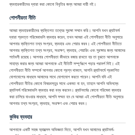
ব্যবহারকারীদের দ্বারা করা কোনো বিবৃতির জন্য আমরা দায়ী নই।
গোপনীয়তা নীতি
আমরা ব্যবহারকারীদের ব্যক্তিগত তথ্যের সুরক্ষা সম্মান করি। আপনি যখন প্ল্যাটফর্ম
দ্বারা প্রদত্ত পরিষেবাগুলি ব্যবহার করেন, তখন আমরা এই গোপনীয়তা নীতি অনুসারে
আপনার ব্যক্তিগত তথ্য সংগ্রহ, ব্যবহার এবং শেয়ার করব। এই গোপনীয়তা নীতিতে
আপনার ব্যক্তিগত তথ্য সংগ্রহ, সংরক্ষণ, ব্যবহার, শেয়ারিং এবং সুরক্ষার জন্য আমাদের
শর্তাবলী রয়েছে। আপনার গোপনীয়তা কীভাবে বজায় রাখতে হয় তা বুঝতে আপনাকে
সাহায্য করার জন্য আমরা আপনাকে এই নীতিটি সম্পূর্ণরূপে পড়ার পরামর্শ দিই। এই
গোপনীয়তা নীতি সম্পর্কে আপনার কোনো প্রশ্ন থাকলে, আপনি প্ল্যাটফর্মে প্রকাশিত
যোগাযোগের মাধ্যমে আমাদের সাথে যোগাযোগ করতে পারেন। আপনি যদি এই
গোপনীয়তা নীতির কোনো বিষয়বস্তুর সাথে একমত না হন, তাহলে আপনি অবিলম্বে
প্ল্যাটফর্ম পরিষেবাগুলি ব্যবহার করা বন্ধ করবেন। প্ল্যাটফর্মের কোনো পরিষেবা ব্যবহার
করা চালিয়ে যাওয়ার মাধ্যমে, আপনি সম্মত হন যে আমরা এই গোপনীয়তা নীতি অনুসারে
আপনার তথ্য সংগ্রহ, ব্যবহার, সংরক্ষণ এবং শেয়ার করব।
কুকির ব্যবহার
আপনাকে একটি সহজ অ্যাক্সেস অভিজ্ঞতা দিতে, আপনি যখন আমাদের প্ল্যাটফর্ম-