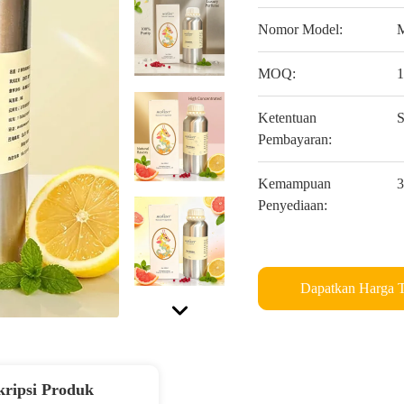
Nomor Model:
M
MOQ:
1
Ketentuan
S
Pembayaran:
Kemampuan
3
Penyediaan:
Dapatkan Harga T
kripsi Produk