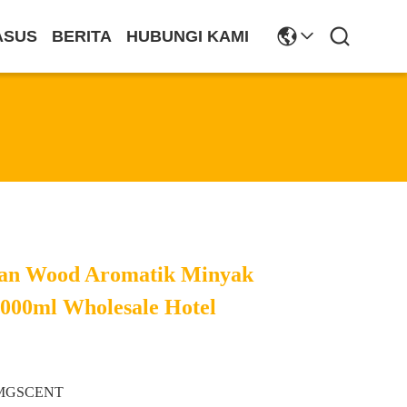
ASUS
BERITA
HUBUNGI KAMI
an Wood Aromatik Minyak
000ml Wholesale Hotel
MGSCENT