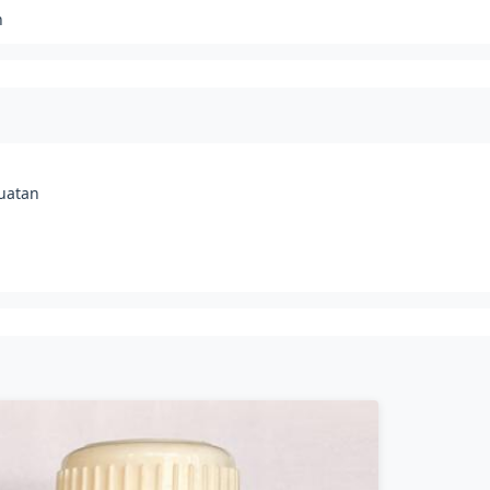
h
buatan