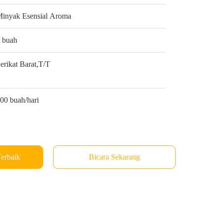
inyak Esensial Aroma
 buah
erikat Barat,T/T
00 buah/hari
erbaik
Bicara Sekarang