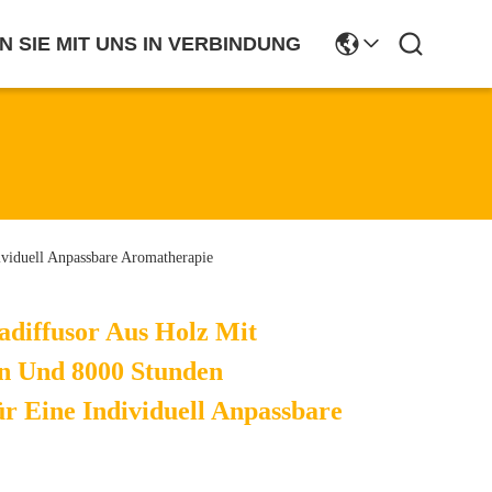
N SIE MIT UNS IN VERBINDUNG
ividuell Anpassbare Aromatherapie
adiffusor Aus Holz Mit
on Und 8000 Stunden
r Eine Individuell Anpassbare