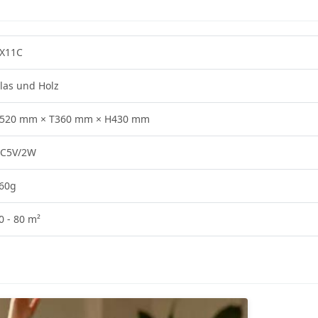
X11C
las und Holz
520 mm × T360 mm × H430 mm
C5V/2W
60g
0 - 80 m²