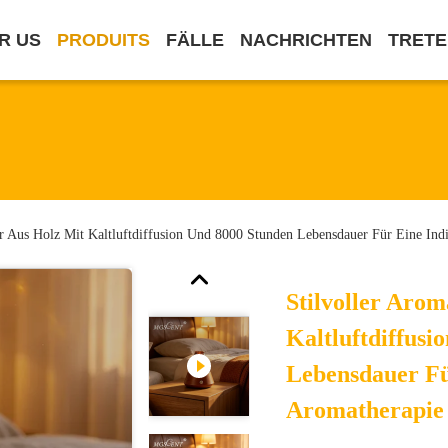
R US
PRODUITS
FÄLLE
NACHRICHTEN
TRETE
or Aus Holz Mit Kaltluftdiffusion Und 8000 Stunden Lebensdauer Für Eine Ind
Stilvoller Arom
Kaltluftdiffusi
Lebensdauer Fü
Aromatherapie