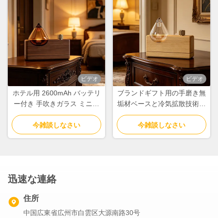
ビデオ
ビデオ
ホテル用 2600mAh バッテリ
ブランドギフト用の手磨き無
ー付き 手吹きガラス ミニマ
垢材ベースと冷気拡散技術を
リスト レトロデザイン 木製
備えた2W USBウッドアロマ
アロマディフューザー
今雑談しなさい
ディフューザー
今雑談しなさい
迅速な連絡
住所
中国広東省広州市白雲区大源南路30号