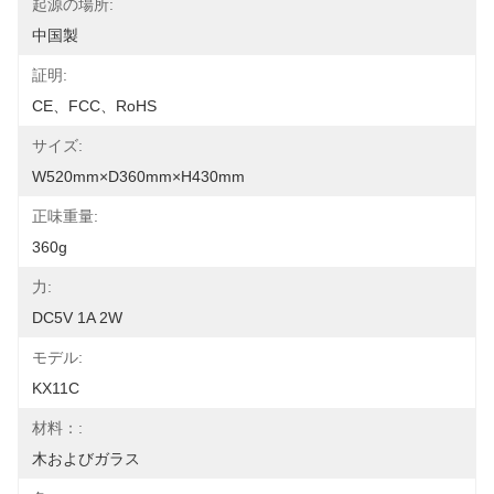
起源の場所:
中国製
証明:
CE、FCC、RoHS
サイズ:
W520mm×D360mm×H430mm
正味重量:
360g
力:
DC5V 1A 2W
モデル:
KX11C
材料：:
木およびガラス