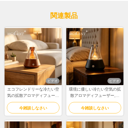
関連製品
ビデオ
ビデオ
エコフレンドリーな冷たい空
環境に優しい冷たい空気の拡
気の拡散アロマディフューザ
散アロマディフューザー,オ
ー 豪華な家庭用香水のため
フィスおよび家庭用アロマテ
のカスタマイズ可能なデザイ
今雑談しなさい
ラピーのためのカスタマイズ
今雑談しなさい
ン
可能なデザイン