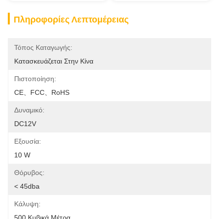
Πληροφορίες Λεπτομέρειας
Τόπος Καταγωγής:
Κατασκευάζεται Στην Κίνα
Πιστοποίηση:
CE、FCC、RoHS
Δυναμικό:
DC12V
Εξουσία:
10 W
Θόρυβος:
< 45dba
Κάλυψη:
500 Κυβικά Μέτρα