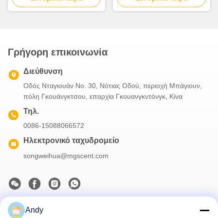
Γρήγορη επικοινωνία
Διεύθυνση
Οδός Νταγιουάν Νο. 30, Νότιας Οδού, περιοχή Μπάγιουν,
πόλη Γκουάνγκτσου, επαρχία Γκουανγκντόνγκ, Κίνα
Τηλ.
0086-15088066572
Ηλεκτρονικό ταχυδρομείο
songweihua@mgscent.com
Andy
Το Δελτίο Ενημέρωσης