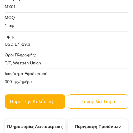
ΜΧ01
MOQ:
1 τεμ
Τιμή:
USD 17 -19.3
Όροι Πληρωμής:
T/T, Western Union
Ικανότητα Εφοδιασμού:
300 τμχ/ημέρα
Πάρτε Την Καλύτερη Τιμή
Συνομιλία Τώρα
Πληροφορίες Λεπτομέρειας
Περιγραφή Προϊόντων