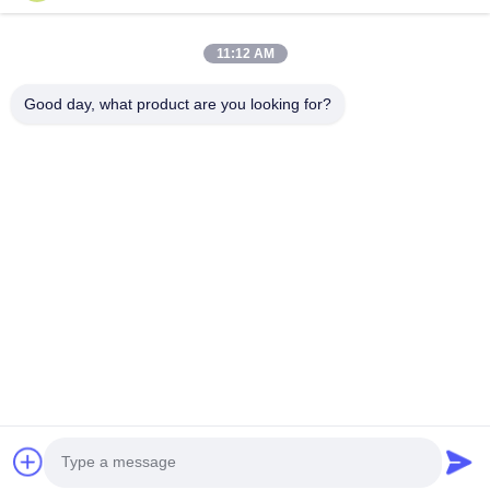
Συνδρομηθείτε στο ενημερωτικό μας δελτίο για εκπτώσεις και
πολλά άλλα.
11:12 AM
Good day, what product are you looking for?
Μας Ελάτε Σε Επαφή Με
Πολιτική μυστικότητας
|
Sitemap
| Καλή ποιότητα της Κίνας
Μηχάνημα Διάχυσης Αρωμάτων Προμηθευτής. Πνευματικά
δικαιώματα © 2026 Guangzhou HaoYue Fragrance Technology
Co.,LTD . Διατηρούνται όλα τα πνευματικά δικαιώματα.