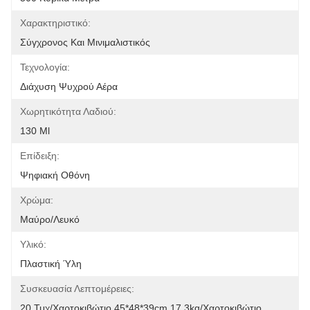
Χαρακτηριστικό:
Σύγχρονος Και Μινιμαλιστικός
Τεχνολογία:
Διάχυση Ψυχρού Αέρα
Χωρητικότητα Λαδιού:
130 Ml
Επίδειξη:
Ψηφιακή Οθόνη
Χρώμα:
Μαύρο/Λευκό
Υλικό:
Πλαστική Ύλη
Συσκευασία Λεπτομέρειες:
20 Τμχ/χαρτοκιβώτιο 45*48*39cm 17,3kg/χαρτοκιβώτιο