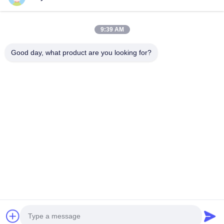
Nasz biuletyn
9:39 AM
Zapisz się do naszego biuletynu z rabatami i innymi informacjami.
Good day, what product are you looking for?
Skontaktuj Się Z Nami
Polityka prywatności
|
Sitemap
| Chiny Dobra jakość Maszyna do
dyfuzora aromatu Sprzedawca. 2026 Guangzhou HaoYue
Fragrance Technology Co.,LTD Wszystkie prawa zastrzeżone.