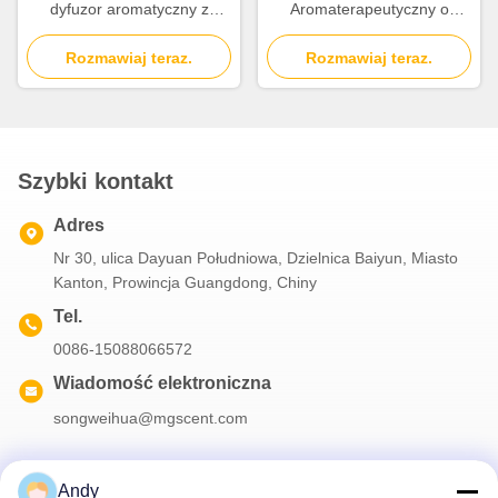
dyfuzor aromatyczny z
Aromaterapeutyczny o
baterią 2000mAh
Zasięgu 10-30m2 z Dwoma
Rozmawiaj teraz.
Atomizatorami Płynów
Rozmawiaj teraz.
Szybki kontakt
Adres
Nr 30, ulica Dayuan Południowa, Dzielnica Baiyun, Miasto
Kanton, Prowincja Guangdong, Chiny
Tel.
0086-15088066572
Wiadomość elektroniczna
songweihua@mgscent.com
Andy