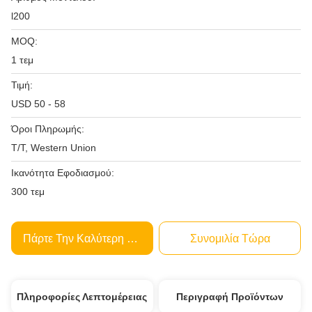
l200
MOQ:
1 τεμ
Τιμή:
USD 50 - 58
Όροι Πληρωμής:
T/T, Western Union
Ικανότητα Εφοδιασμού:
300 τεμ
Πάρτε Την Καλύτερη Τιμή
Συνομιλία Τώρα
Πληροφορίες Λεπτομέρειας
Περιγραφή Προϊόντων