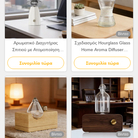
Βίντεο
Αρωματικό Διαχυτήρας
Σχεδιασμός Hourglass Glass
Σπιτιού με Ατομοποίηση
Home Aroma Diffuser
Χωρίς Νερό Μοντέρνος
Λευκός Διασκορπιστής
Μινιμαλιστικός Αρωματικός
Συνομιλία τώρα
Αρώματος Γραφείου
Συνομιλία τώρα
Διαχυτήρας
Βίντεο
Βίντεο