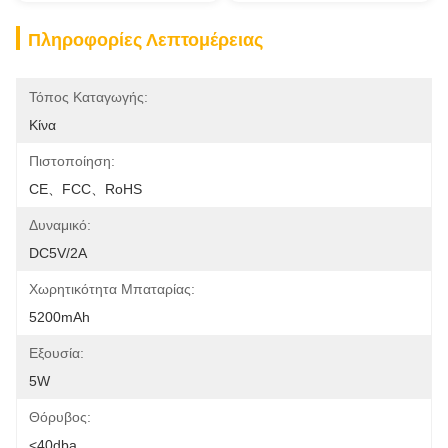
Πληροφορίες Λεπτομέρειας
Τόπος Καταγωγής:
Κίνα
Πιστοποίηση:
CE、FCC、RoHS
Δυναμικό:
DC5V/2A
Χωρητικότητα Μπαταρίας:
5200mAh
Εξουσία:
5W
Θόρυβος:
<40dba