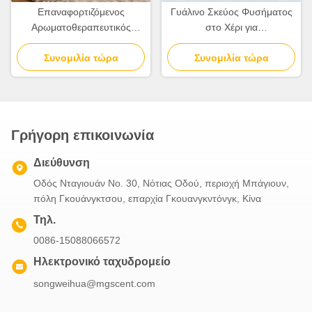
Επαναφορτιζόμενος
Γυάλινο Σκεύος Φυσήματος
Αρωματοθεραπευτικός
στο Χέρι για
Διαχυτής Οικιακής Χρήσης
Αρωματοθεραπεία με
100κ.μ. Κάλυψη Με
Συνομιλία τώρα
Διατήρηση Φυσικής Υφής
Συνομιλία τώρα
Ανεξάρτητο Έλεγχο
Ξύλου
Φωτισμού
Γρήγορη επικοινωνία
Διεύθυνση
Οδός Νταγιουάν Νο. 30, Νότιας Οδού, περιοχή Μπάγιουν,
πόλη Γκουάνγκτσου, επαρχία Γκουανγκντόνγκ, Κίνα
Τηλ.
0086-15088066572
Ηλεκτρονικό ταχυδρομείο
songweihua@mgscent.com