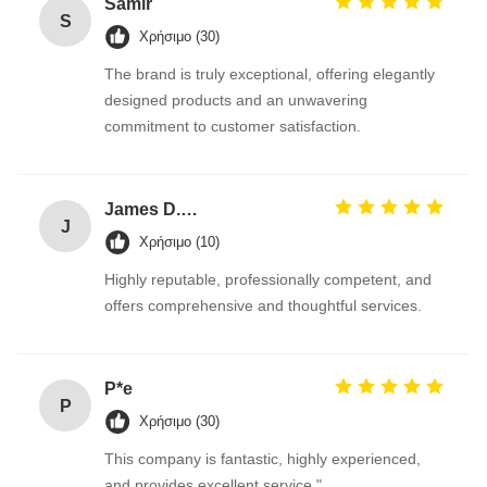
Samir
S
Χρήσιμο (30)
The brand is truly exceptional, offering elegantly
designed products and an unwavering
commitment to customer satisfaction.
James D.Roberts
J
Χρήσιμο (10)
Highly reputable, professionally competent, and
offers comprehensive and thoughtful services.
P*e
P
Χρήσιμο (30)
This company is fantastic, highly experienced,
and provides excellent service."