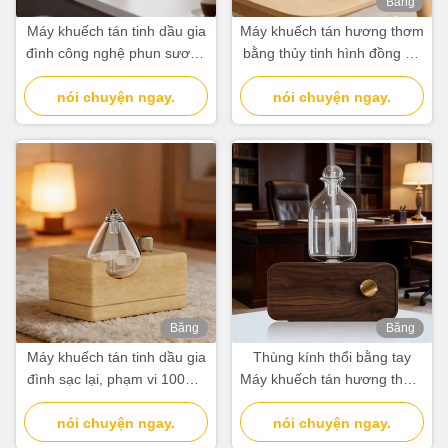
Băng
hình
Máy khuếch tán tinh dầu gia
Máy khuếch tán hương thơm
đình công nghệ phun sương
bằng thủy tinh hình đồng hồ
không nước, thiết kế hiện đại
cát dùng cho gia đình, văn
nói chuyện ngay.
tối giản
nói chuyện ngay.
phòng màu trắng
Băng
Băng
hình
hình
Máy khuếch tán tinh dầu gia
Thùng kính thổi bằng tay
đình sạc lại, phạm vi 100m³,
Máy khuếch tán hương thơm
có điều khiển đèn độc lập
với bảo quản hạt gỗ tự nhiên
nói chuyện ngay.
nói chuyện ngay.