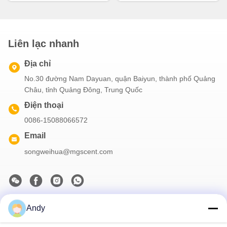
Liên lạc nhanh
Địa chỉ
No.30 đường Nam Dayuan, quận Baiyun, thành phố Quảng
Châu, tỉnh Quảng Đông, Trung Quốc
Điện thoại
0086-15088066572
Email
songweihua@mgscent.com
Andy
Thông tin của chúng tôi