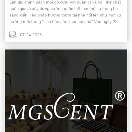
Làn gió chính sách mới gõ cửa: Với quản trị xã hội, thể chất
quốc gia và xây dựng cường quốc thể thao hội tụ trong ba
sáng kiến, liệu pháp hương thơm tại nhà nổi lên như một xu
hướng mới trong "kịch bản sức khỏe tại nhà" Vào ngày 23
tháng 7 năm 2026, hai văn kiện quan trọng đã được ban
hành chung: ...
07-24-2026