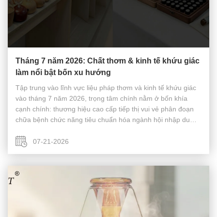
Tháng 7 năm 2026: Chất thơm & kinh tế khứu giác
làm nổi bật bốn xu hướng
Tập trung vào lĩnh vực liệu pháp thơm và kinh tế khứu giác
vào tháng 7 năm 2026, trọng tâm chính nằm ở bốn khía
cạnh chính: thương hiệu cao cấp tiếp thị vui vẻ phân đoạn
chữa bệnh chức năng tiêu chuẩn hóa ngành hội nhập du
lịch văn hóa Tiếp thị thương hiệu và ra mắt sản phẩm mới:
"Mosquito Coils" ...
07-21-2026