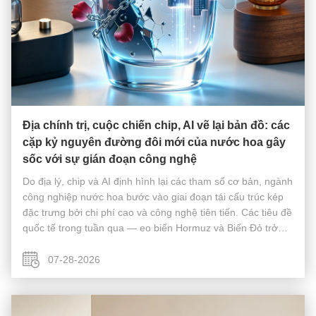
Địa chính trị, cuộc chiến chip, AI vẽ lại bản đồ: các
cặp kỷ nguyên đường đôi mới của nước hoa gây
sốc với sự gián đoạn công nghệ
Do địa lý, chip và AI định hình lại các tham số cơ bản, ngành
công nghiệp nước hoa bước vào giai đoạn tái cấu trúc kép
đặc trưng bởi chi phí cao và công nghệ tiên tiến. Các tiêu đề
quốc tế trong tuần qua — eo biển Hormuz và Biển Đỏ trở
thành điểm nghẽn thông thường, các biện pháp thuế quan
301 của M...
07-28-2026