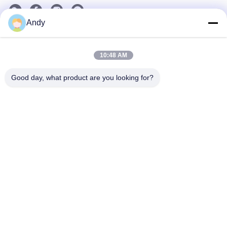
Andy
La nostra newsletter
Iscriviti alla nostra newsletter per sconti e altro.
10:48 AM
Good day, what product are you looking for?
Contattici
Norme sulla privacy
|
Mappa del sito
| Buona qualità della Cina
Macchina per diffusore di aromi Fornitore. © di Copyright 2026