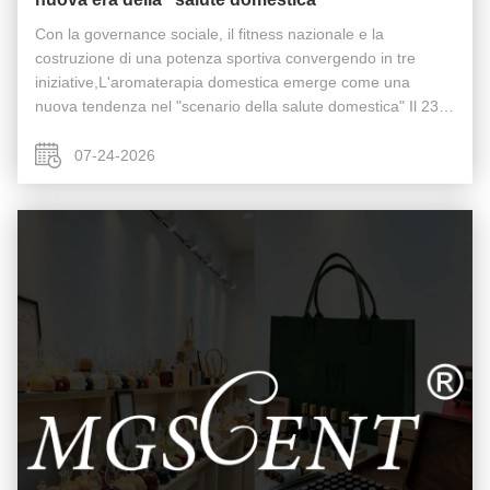
Con la governance sociale, il fitness nazionale e la
costruzione di una potenza sportiva convergendo in tre
iniziative,L'aromaterapia domestica emerge come una
nuova tendenza nel "scenario della salute domestica" Il 23
luglio 2026, due importanti documenti sono stati pubblicati
congiuntamente:il ...
07-24-2026