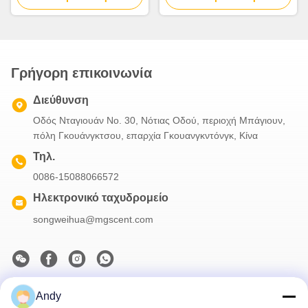
Ανεξάρτητο Έλεγχο
Ξύλου
Φωτισμού
Γρήγορη επικοινωνία
Διεύθυνση
Οδός Νταγιουάν Νο. 30, Νότιας Οδού, περιοχή Μπάγιουν,
πόλη Γκουάνγκτσου, επαρχία Γκουανγκντόνγκ, Κίνα
Τηλ.
0086-15088066572
Ηλεκτρονικό ταχυδρομείο
songweihua@mgscent.com
Andy
Το Δελτίο Ενημέρωσης