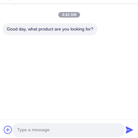
Συνδρομηθείτε στο ενημερωτικό μας δελτίο για εκπτώσεις και
πολλά άλλα.
4:42 AM
Good day, what product are you looking for?
Μας Ελάτε Σε Επαφή Με
Πολιτική μυστικότητας
|
Sitemap
| Καλή ποιότητα της Κίνας
Μηχάνημα Διάχυσης Αρωμάτων Προμηθευτής. Πνευματικά
δικαιώματα © 2026 Guangzhou HaoYue Fragrance Technology
Co.,LTD . Διατηρούνται όλα τα πνευματικά δικαιώματα.