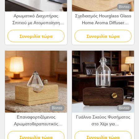
Βίντεο
Αρωματικό Διαχυτήρας
Σχεδιασμός Hourglass Glass
Σπιτιού με Ατομοποίηση
Home Aroma Diffuser
Χωρίς Νερό Μοντέρνος
Λευκός Διασκορπιστής
Μινιμαλιστικός Αρωματικός
Συνομιλία τώρα
Αρώματος Γραφείου
Συνομιλία τώρα
Διαχυτήρας
Βίντεο
Βίντεο
Επαναφορτιζόμενος
Γυάλινο Σκεύος Φυσήματος
Αρωματοθεραπευτικός
στο Χέρι για
Διαχυτής Οικιακής Χρήσης
Αρωματοθεραπεία με
100κ.μ. Κάλυψη Με
Συνομιλία τώρα
Διατήρηση Φυσικής Υφής
Συνομιλία τώρα