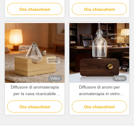
Diffusore di aroma
minimalista moderno
Ora chiacchieri
Ora chiacchieri
Video
Video
Diffusore di aromaterapia
Diffusore di aromi per
per la casa ricaricabile
aromaterapia in vetro
100cbm Copertura con
soffiato a mano con
controllo di illuminazione
Ora chiacchieri
conservazione venature del
Ora chiacchieri
indipendente
legno naturale