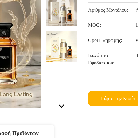
Αριθμός Μοντέλου:
Α
MOQ:
Όροι Πληρωμής:
W
Ικανότητα
3
Εφοδιασμού:
Πάρτε Την Καλύτε
ραφή Προϊόντων