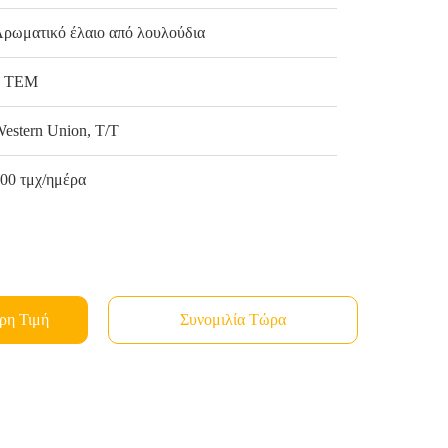
ρωματικό έλαιο από λουλούδια
1 ΤΕΜ
estern Union, T/T
00 τμχ/ημέρα
ρη Τιμή
Συνομιλία Τώρα