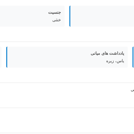
جنسیت
خنثی
یادداشت های میانی
یاس، زیره
ی