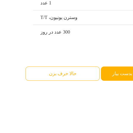
1 عدد
وسترن یونیون، T/T
300 عدد در روز
بدست بیار
حالا حرف بزن