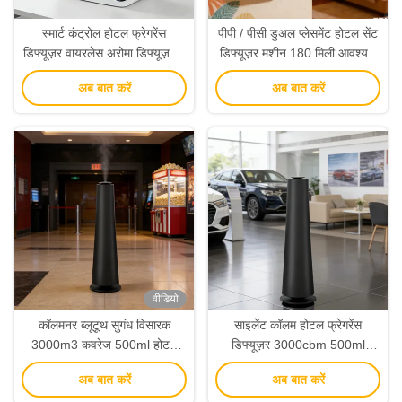
स्मार्ट कंट्रोल होटल फ्रेगरेंस
पीपी / पीसी डुअल प्लेसमेंट होटल सेंट
डिफ्यूज़र वायरलेस अरोमा डिफ्यूज़र टू
डिफ्यूज़र मशीन 180 मिली आवश्यक
फ्लूइड टेक्नोलॉजी के साथ
तेल क्षमता के साथ
अब बात करें
अब बात करें
वीडियो
कॉलमनर ब्लूटूथ सुगंध विसारक
साइलेंट कॉलम होटल फ्रेगरेंस
3000m3 कवरेज 500ml होटल
डिफ्यूज़र 3000cbm 500ml
एयर डिफ्यूज़र
कमर्शियल एसेंशियल ऑयल डिफ्यूज़र
अब बात करें
अब बात करें