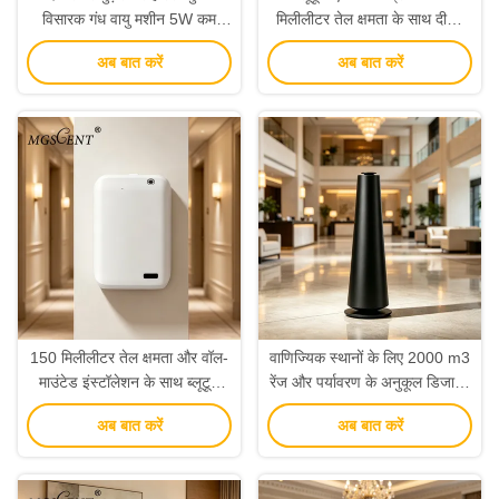
विसारक गंध वायु मशीन 5W कम
मिलीलीटर तेल क्षमता के साथ दीवार
तरलता अनुस्मारक के साथ
पर लगाए गए वायु विसारक बुद्धिमान गंध
अब बात करें
अब बात करें
मशीन
150 मिलीलीटर तेल क्षमता और वॉल-
वाणिज्यिक स्थानों के लिए 2000 m3
माउंटेड इंस्टॉलेशन के साथ ब्लूटूथ
रेंज और पर्यावरण के अनुकूल डिजाइन
वायरलेस अरोमा डिफ्यूज़र
के साथ 20W स्तंभ सुगंध विसारक
अब बात करें
अब बात करें