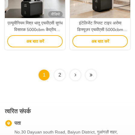
वीडियो
एल्यूमीनियम मिश्र धातु एचवीएसी सुगंध
इंटेलिजेंट स्प्लिट टाइप अरोमा
विसारक 5000cbm केंद्रीय
डिफ्यूज़र एचवीएसी 5000cbm
वातानुकूलन सुगंध विसारक
कवरेज सेंट्रल एयर कंडीशनिंग के लिए
अब बात करें
अब बात करें
1
2
त्वरित संपर्क
पता
No.30 Dayuan south Road, Baiyun District, गुआंगज़ौ शहर,