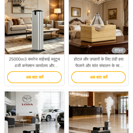
वीडियो
25000m3 कवरेज वाईफाई ब्लूटूथ
होटल और उपहारों के लिए ठंडी हवा
4जी कनेक्शन कार्यालय और
फैलाने और शांत संचालन के साथ
वाणिज्यिक उपयोग के लिए 800
प्राकृतिक लकड़ी के सुगंध विसारक
अब बात करें
अब बात करें
मिलीलीटर तेल क्षमता के साथ स्मार्ट
अरोमा डिफ्यूज़र