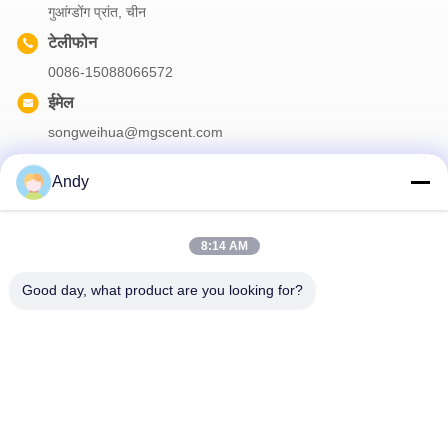
गुआंग्डोंग प्रांत, चीन
टेलीफोन
0086-15088066572
ईमेल
songweihua@mgscent.com
Andy
हमारा समाचार पत्र
8:14 AM
छूट और अधिक के लिए हमारे न्यूज़लेटर की सदस्यता लें।
Good day, what product are you looking for?