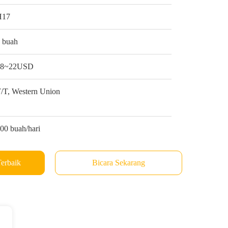
H17
 buah
18~22USD
/T, Western Union
00 buah/hari
erbaik
Bicara Sekarang