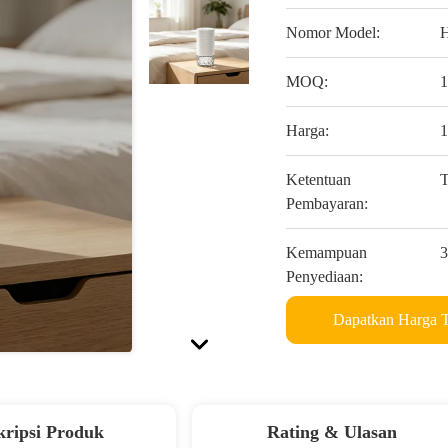
Nomor Model:
MOQ:
1
Harga:
Ketentuan
T
Pembayaran:
Kemampuan
3
Penyediaan:
Dapatkan Harga T
kripsi Produk
Rating & Ulasan