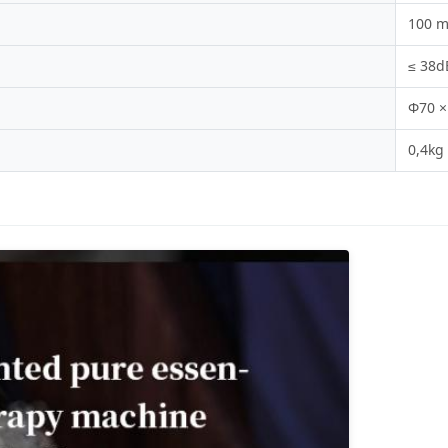
100 m
≤ 38d
Φ70 
0,4kg