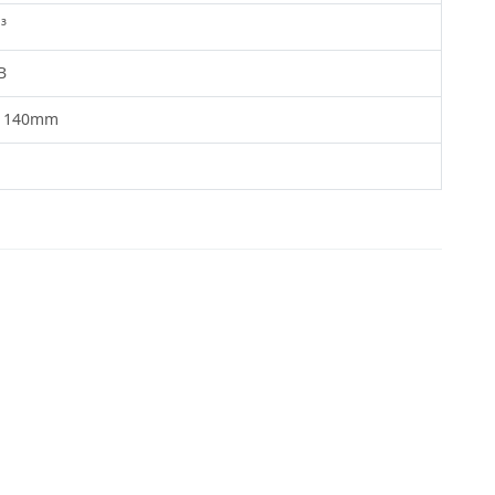
³
B
× 140mm