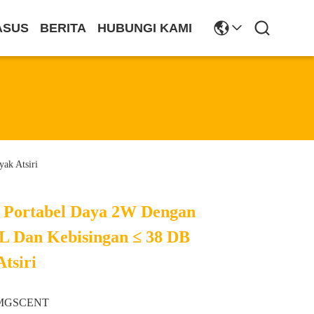
ASUS
BERITA
HUBUNGI KAMI
ak Atsiri
a Portabel Daya 2W Dengan
L Dan Kebisingan ≤ 38 DB
tsiri
MGSCENT