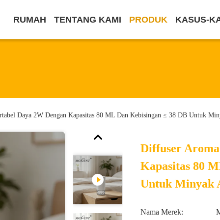
RUMAH
TENTANG KAMI
PRODUK
KASUS-K
rtabel Daya 2W Dengan Kapasitas 80 ML Dan Kebisingan ≤ 38 DB Untuk Miny
Diffuser Arom
Kapasitas 80 M
Untuk Minyak A
Nama Merek: