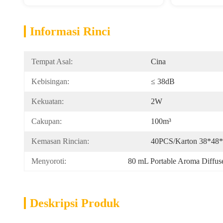
Informasi Rinci
Tempat Asal:
Cina
Kebisingan:
≤ 38dB
Kekuatan:
2W
Cakupan:
100m³
Kemasan Rincian:
40PCS/karton 38*48
Menyoroti:
80 mL Portable Aroma Diffus
Deskripsi Produk