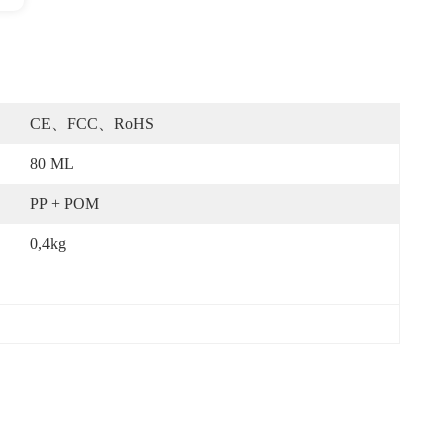
CE、FCC、RoHS
80 ML
PP + POM
0,4kg