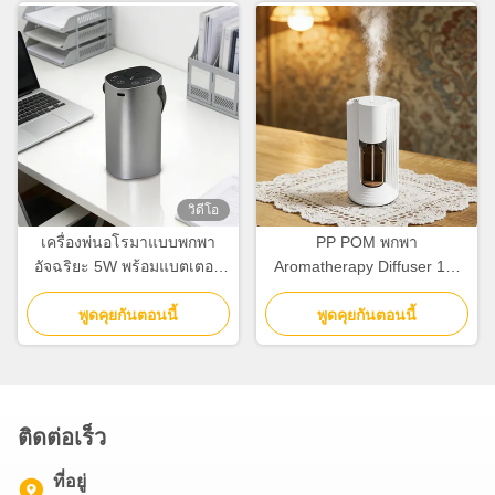
วิดีโอ
เครื่องพ่นอโรมาแบบพกพา
PP POM พกพา
อัจฉริยะ 5W พร้อมแบตเตอรี่
Aromatherapy Diffuser 10-
2000mAh ระบบพ่นละออง
30m2 ครอบคลุมด้วย 2 ระบบ
ของเหลวสองชั้น
พูดคุยกันตอนนี้
พูดคุยกันตอนนี้
ระบายน้ํา
ติดต่อเร็ว
ที่อยู่