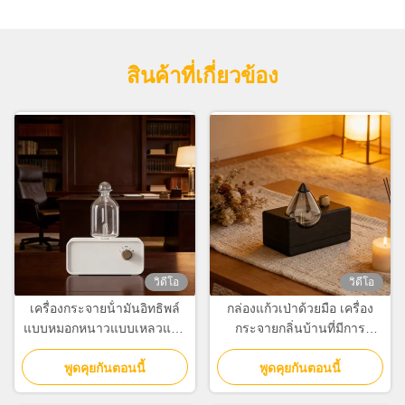
สินค้าที่เกี่ยวข้อง
วิดีโอ
วิดีโอ
เครื่องกระจายน้ํามันอิทธิพล์
กล่องแก้วเป่าด้วยมือ เครื่อง
แบบหมอกหนาวแบบเหลวแบบ
กระจายกลิ่นบ้านที่มีการ
สองแบบ 100cbm พร้อม
อนุรักษ์เมล็ดไม้ธรรมชาติ
แบตเตอรี่ลิตยูมที่สามารถ
พูดคุยกันตอนนี้
พูดคุยกันตอนนี้
ชาร์จใหม่ได้