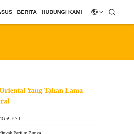
ASUS
BERITA
HUBUNGI KAMI
Oriental Yang Tahan Lama
ral
MGSCENT
Minyak Parfum Bunga