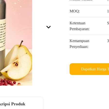
MOQ:
1
Ketentuan
S
Pembayaran:
Kemampuan
3
Penyediaan:
Dapatkan Harga T
kripsi Produk