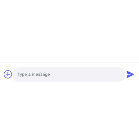
すべての評価の分布は以下の通りです
5 星
100%
4 星
0%
3 星
0%
2 星
0%
1 星
0%
すべてのレビュー
t*r
T
役に立つ (25)
This company is powerful, its products are of
superior quality and its customer service is
Photo
meticulous.
Video Call
Audio Call