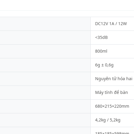
DC12V 1A / 12W
<35dB
800ml
6g ± 0,6g
Nguyên tử hóa hai 
Máy tính để bàn
680×215×220mm
4,2kg / 5,2kg
185×185×598mm