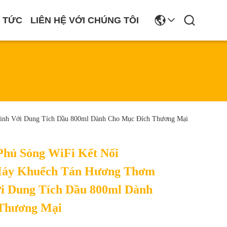
N TỨC
LIÊN HỆ VỚI CHÚNG TÔI
inh Với Dung Tích Dầu 800ml Dành Cho Mục Đích Thương Mại
Phủ Sóng WiFi Kết Nối
Máy Khuếch Tán Hương Thơm
i Dung Tích Dầu 800ml Dành
Thương Mại