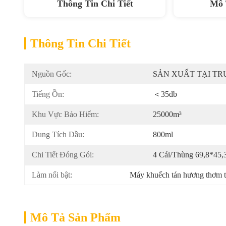
Thông Tin Chi Tiết
Mô 
Thông Tin Chi Tiết
Nguồn Gốc:
SẢN XUẤT TẠI T
Tiếng Ồn:
＜35db
Khu Vực Bảo Hiểm:
25000m³
Dung Tích Dầu:
800ml
Chi Tiết Đóng Gói:
4 Cái/thùng 69,8*45,
Làm nổi bật:
Máy khuếch tán hương thơm 
Mô Tả Sản Phẩm