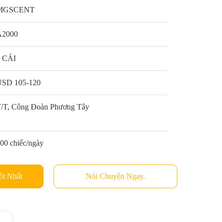
MGSCENT
A2000
1 CÁI
USD 105-120
/T, Công Đoàn Phương Tây
00 chiếc/ngày
ốt Nhất
Nói Chuyện Ngay.