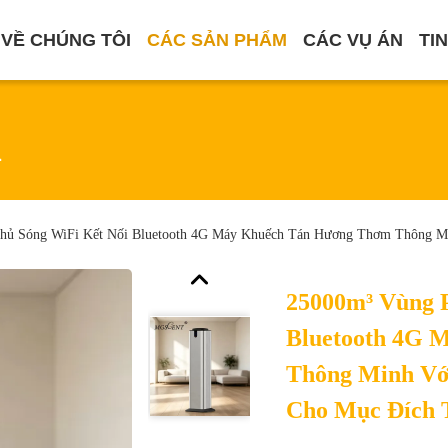
VỀ CHÚNG TÔI
CÁC SẢN PHẨM
CÁC VỤ ÁN
TI
m
hủ Sóng WiFi Kết Nối Bluetooth 4G Máy Khuếch Tán Hương Thơm Thông M
25000m³ Vùng 
Bluetooth 4G 
Thông Minh Vớ
Cho Mục Đích 