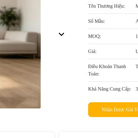
Tên Thương Hiệu:
Số Mẫu:
MOQ:
Giá:
Điều Khoản Thanh
T
Toán:
Khả Năng Cung Cấp:
3
Nhận Được Giá T