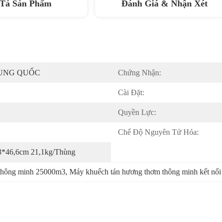
Tả Sản Phẩm
Đánh Giá & Nhận Xét
RUNG QUỐC
Chứng Nhận:
Cài Đặt:
Quyền Lực:
Chế Độ Nguyên Tử Hóa:
3*46,6cm 21,1kg/thùng
thông minh 25000m3
, 
Máy khuếch tán hương thơm thông minh kết nố