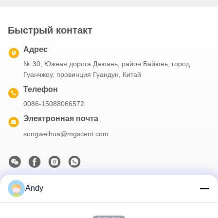
Быстрый контакт
Адрес
№ 30, Южная дорога Даюань, район Байюнь, город
Гуанчжоу, провинция Гуандун, Китай
Телефон
0086-15088066572
Электронная почта
songweihua@mgscent.com
Andy
Наш бюллетень
Подпишитесь на нашу информационную рассылку для