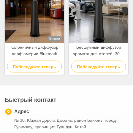
Видео
Колонничный диффузор
Бесшумный диффузор
парфюмерии Bluetooth
аромата для отелей, 3000
3000 м3 Покрытие 500 мл
куб. м, 500 мл,
Диффузор воздуха для
Побеседуйте теперь
коммерческий диффузор
Побеседуйте теперь
гостиниц
эфирных масел
Быстрый контакт
Адрес
№ 30, Южная дорога Даюань, район Байюнь, город
Гуанчжоу, провинция Гуандун, Китай