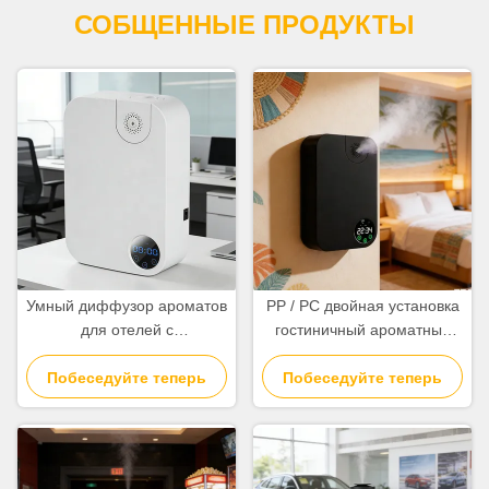
СОБЩЕННЫЕ ПРОДУКТЫ
Умный диффузор ароматов
PP / PC двойная установка
для отелей с
гостиничный ароматный
беспроводным
диффузер машина с 180
Побеседуйте теперь
управлением и
мл емкостью эфирного
Побеседуйте теперь
технологией двух
масла
жидкостей