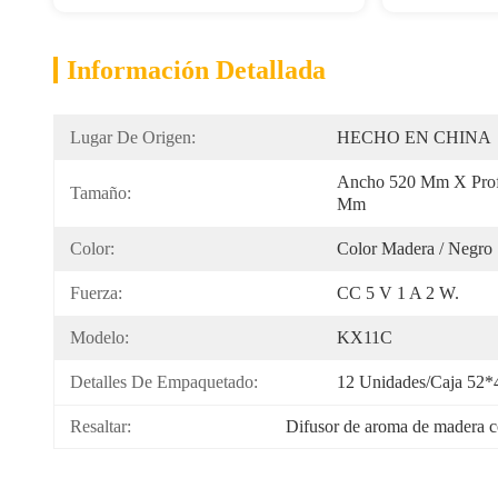
Información Detallada
Lugar De Origen:
HECHO EN CHINA
Ancho 520 Mm X Prof
Tamaño:
Mm
Color:
Color Madera / Negro
Fuerza:
CC 5 V 1 A 2 W.
Modelo:
KX11C
Detalles De Empaquetado:
12 Unidades/caja 52*
Resaltar:
Difusor de aroma de madera co