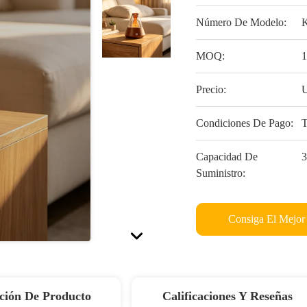
Número De Modelo:
MOQ:
1
Precio:
U
Condiciones De Pago:
T
Capacidad De
3
Suministro:
Consiga El Mejor
ción De Producto
Calificaciones Y Reseñas