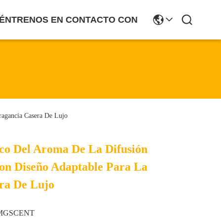
ÉNTRENOS EN CONTACTO CON
ragancia Casera De Lujo
ico Del Aroma De La Difusión
Con Diseño Adaptable Para La
ra De Lujo
MGSCENT