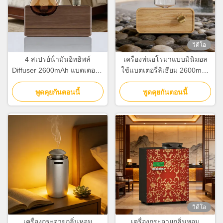
วิดีโอ
4 สเปรย์น้ํามันอิทธิพล์
เครื่องพ่นอโรมาแบบมินิมอล
Diffuser 2600mAh แบตเตอรี่ลิ
ใช้แบตเตอรี่ลิเธียม 2600mAh
เดียม Aromatherapy Diffuser
ระบบลมเย็น
พูดคุยกันตอนนี้
สําหรับบ้าน
พูดคุยกันตอนนี้
วิดีโอ
เครื่องกระจายกลิ่นหอม
เครื่องกระจายกลิ่นหอม