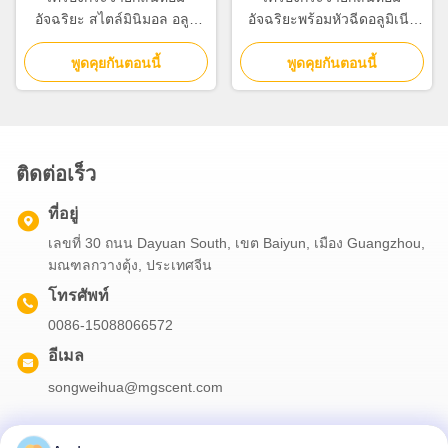
อัจฉริยะ สไตล์มินิมอล อลูมิ
อัจฉริยะพร้อมหัวฉีดอลูมิเนีย
เนียมอัลลอยด์ พร้อมระบบ
มอัลลอยด์แบบแม่เหล็ก
พูดคุยกันตอนนี้
กระจายลมเย็น
พูดคุยกันตอนนี้
ติดต่อเร็ว
ที่อยู่
เลขที่ 30 ถนน Dayuan South, เขต Baiyun, เมือง Guangzhou,
มณฑลกวางตุ้ง, ประเทศจีน
โทรศัพท์
0086-15088066572
อีเมล
songweihua@mgscent.com