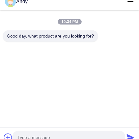
Andy
ข่าวสารของเรา
10:34 PM
สมัครสมาชิกข่าวสารของเรา เพื่อรับส่วนลดและอื่นๆ
Good day, what product are you looking for?
ติดต่อเรา
นโยบายความเป็นส่วนตัว
|
แผนผังเว็บไซต์
| จีน คุณภาพดี เครื่อง
กระจายกลิ่นหอม ผู้จัดจําหน่าย.ลิขสิทธิ์ 2026 Guangzhou HaoYue