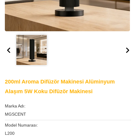
200ml Aroma Difüzör Makinesi Alüminyum
Alaşım 5W Koku Difüzör Makinesi
Marka Adı:
MGSCENT
Model Numarası:
L200