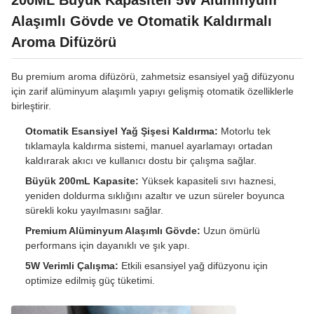
200ML Büyük Kapasiteli 5W Alüminyum
Alaşımlı Gövde ve Otomatik Kaldırmalı
Aroma Difüzörü
Bu premium aroma difüzörü, zahmetsiz esansiyel yağ difüzyonu
için zarif alüminyum alaşımlı yapıyı gelişmiş otomatik özelliklerle
birleştirir.
Otomatik Esansiyel Yağ Şişesi Kaldırma:
Motorlu tek
tıklamayla kaldırma sistemi, manuel ayarlamayı ortadan
kaldırarak akıcı ve kullanıcı dostu bir çalışma sağlar.
Büyük 200mL Kapasite:
Yüksek kapasiteli sıvı haznesi,
yeniden doldurma sıklığını azaltır ve uzun süreler boyunca
sürekli koku yayılmasını sağlar.
Premium Alüminyum Alaşımlı Gövde:
Uzun ömürlü
performans için dayanıklı ve şık yapı.
5W Verimli Çalışma:
Etkili esansiyel yağ difüzyonu için
optimize edilmiş güç tüketimi.