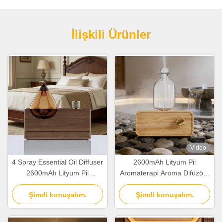
İlişkili Ürünler
Video
4 Spray Essential Oil Diffuser
2600mAh Lityum Pil
2600mAh Lityum Pil
Aromaterapi Aroma Difüzörü
Aromaterapi Diffuser Ev için
Minimalist Soğuk Hava Koku
Şimdi konuşalım.
Şimdi konuşalım.
Difüzörü