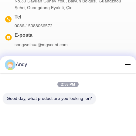
No.30 Dayuan Güney Yolu, Baiyun Bölgesi, Guangzhou
Şehri, Guangdong Eyaleti, Çin
Tel
0086-15088066572
E-posta
songweihua@mgscent.com
Andy
Haber Bültenimiz
2:58 PM
İndirimler ve daha fazlası için bültenimize abone olun.
Good day, what product are you looking for?