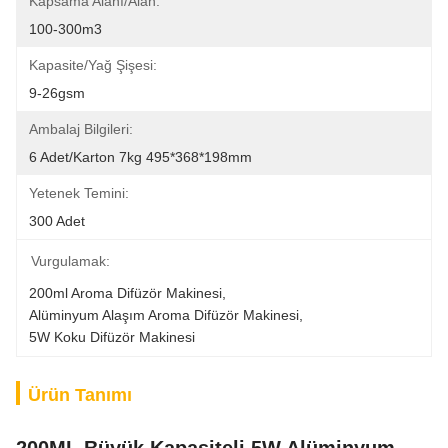
Kapsama Alanı/Alan:
100-300m3
Kapasite/Yağ Şişesi:
9-26gsm
Ambalaj Bilgileri:
6 Adet/Karton 7kg 495*368*198mm
Yetenek Temini:
300 Adet
Vurgulamak:
200ml Aroma Difüzör Makinesi
, 
Alüminyum Alaşım Aroma Difüzör Makinesi
, 
5W Koku Difüzör Makinesi
Ürün Tanımı