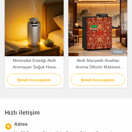
Video
Minimalist Estetiği Akıllı
Akıllı Manyetik Anahtar
Aromayan Soğuk Hava
Aroma Difüzör Makinesi
Difüzyonu ile Alüminyum
Alüminyum Alaşımlı Nozul ile
Şimdi konuşalım.
Alaşımı
Şimdi konuşalım.
Hızlı iletişim
Adres