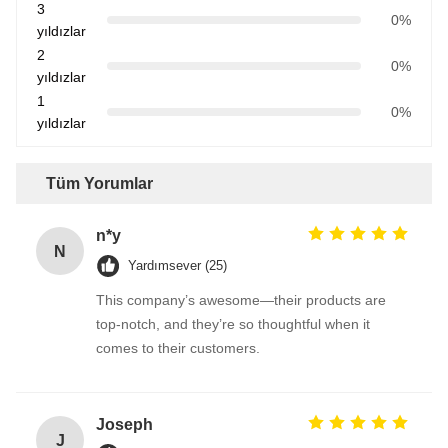
3
0%
yıldızlar
2
0%
yıldızlar
1
0%
yıldızlar
Tüm Yorumlar
n*y
N
Yardımsever (25)
This company’s awesome—their products are
top-notch, and they’re so thoughtful when it
comes to their customers.
Joseph
J