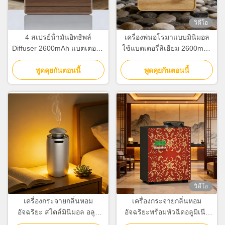
วิดีโอ
4 สเปรย์น้ํามันอิทธิพล์
เครื่องพ่นอโรมาแบบมินิมอล
Diffuser 2600mAh แบตเตอรี่ลิ
ใช้แบตเตอรี่ลิเธียม 2600mAh
เดียม Aromatherapy Diffuser
ระบบลมเย็น
พูดคุยกันตอนนี้
สําหรับบ้าน
พูดคุยกันตอนนี้
วิดีโอ
เครื่องกระจายกลิ่นหอม
เครื่องกระจายกลิ่นหอม
อัจฉริยะ สไตล์มินิมอล อลูมิ
อัจฉริยะพร้อมหัวฉีดอลูมิเนีย
เนียมอัลลอยด์ พร้อมระบบ
มอัลลอยด์แบบแม่เหล็ก