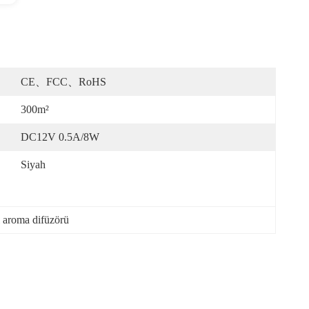
CE、FCC、RoHS
300m²
DC12V 0.5A/8W
Siyah
aroma difüzörü