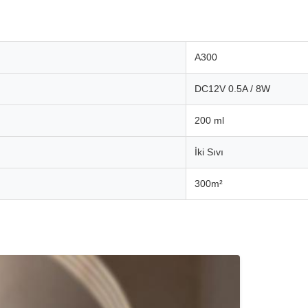
A300
DC12V 0.5A / 8W
200 ml
İki Sıvı
300m²