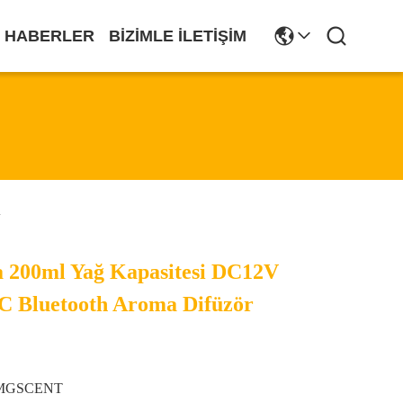
HABERLER
BIZIMLE İLETIŞIM
i
 200ml Yağ Kapasitesi DC12V
 Bluetooth Aroma Difüzör
MGSCENT