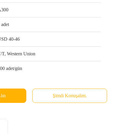
A300
 adet
USD 40-46
/T, Western Union
00 adet/gün
Alın
Şimdi Konuşalım.