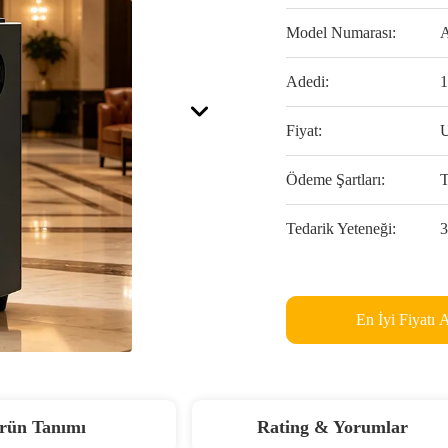
Model Numarası:
Adedi:
1
Fiyat:
Ödeme Şartları:
T
Tedarik Yeteneği:
3
En İyi Fiyatı 
rün Tanımı
Rating & Yorumlar