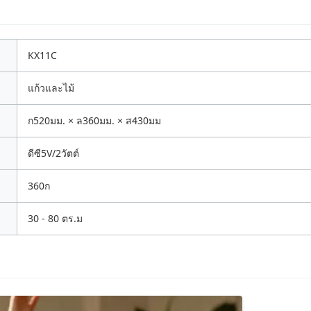
KX11C
แก้วและไม้
ก520มม. × ล360มม. × ส430มม
ดีซี5V/2วัตต์
360ก
30 - 80 ตร.ม