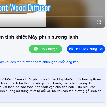
 tinh khiết Máy phun sương lạnh
Trò Chuyện
Liên Hệ Chúng Tôi
áy khuếch tán hương thơm phun lạnh chất lỏng kép
 phổ biến và mẹo khắc phục sự cố cho Máy khuếch tán hương thơm
ch vận hành hệ thống định giờ bốn bánh, điều chỉnh nồng độ
hí lạnh để bảo toàn tính toàn vẹn của tinh dầu. Tìm hiểu các
c tình huống sử dụng thực tế đối với bộ khuếch tán hương gỗ chuyên