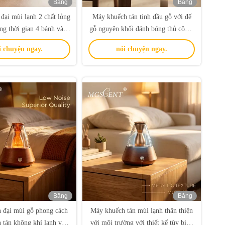
Băng
Băng
hình
hình
đại mùi lạnh 2 chất lỏng
Máy khuếch tán tinh dầu gỗ với đế
ng thời gian 4 bánh và
gỗ nguyên khối đánh bóng thủ công,
huếch tán không khí lạnh
khuếch tán khí lạnh và phạm vi phủ
i chuyện ngay.
nói chuyện ngay.
sóng 100m³, dùng cho gia đình và
văn phòng
Băng
Băng
hình
hình
 đại mùi gỗ phong cách
Máy khuếch tán mùi lạnh thân thiện
 tán không khí lạnh và
với môi trường với thiết kế tùy biến