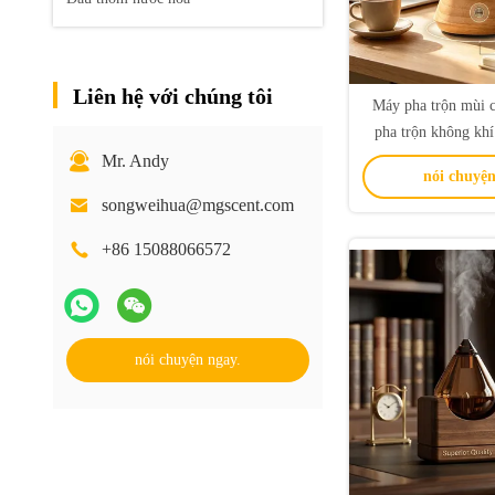
Liên hệ với chúng tôi
Máy pha trộn mùi 
pha trộn không khí
tuổi thọ và thiết
Mr. Andy
nói chuyện
songweihua@mgscent.com
+86 15088066572
nói chuyện ngay.