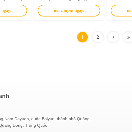
ới công nghệ
tán không khí lạnh và phủ sóng
8000 giờ tuổ
 ngay.
nói chuyện ngay.
nó
ng khí lạnh
100cbm cho nhà và văn phòng
1
2
hanh
g Nam Dayuan, quận Baiyun, thành phố Quảng
 Quảng Đông, Trung Quốc