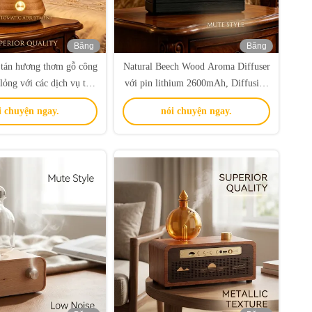
Băng
Băng
hình
hình
tán hương thơm gỗ công
Natural Beech Wood Aroma Diffuser
lỏng với các dịch vụ tùy
với pin lithium 2600mAh, Diffusion
hạm vi phủ sóng 30 - 80
không khí lạnh và phủ sóng 100cbm
i chuyện ngay.
nói chuyện ngay.
 cho gia đình