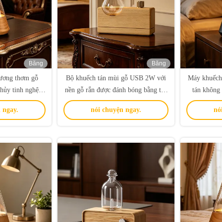
Băng
Băng
hình
hình
ương thơm gỗ
Bộ khuếch tán mùi gỗ USB 2W với
Máy khuếch
thủy tinh nghệ
nền gỗ rắn được đánh bóng bằng tay
tán không 
i dịch vụ khuếch
và công nghệ khuếch tán không khí
môi trường
 ngay.
nói chuyện ngay.
nó
h và tùy chỉnh
lạnh cho quà tặng thương hiệu
chỉnh cho 
sâu
hươ