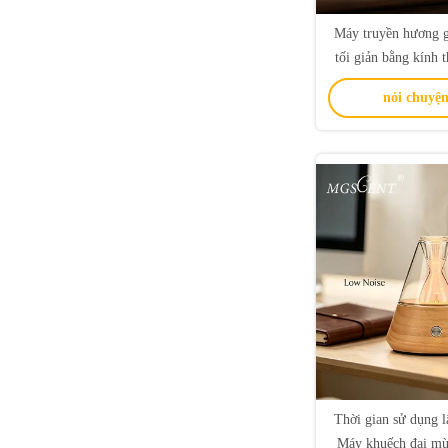
Máy truyền hương gỗ
tối giản bằng kính t
thọ pin mở rộng 
nói chuyện
Thời gian sử dụng l
Máy khuếch đại mùi