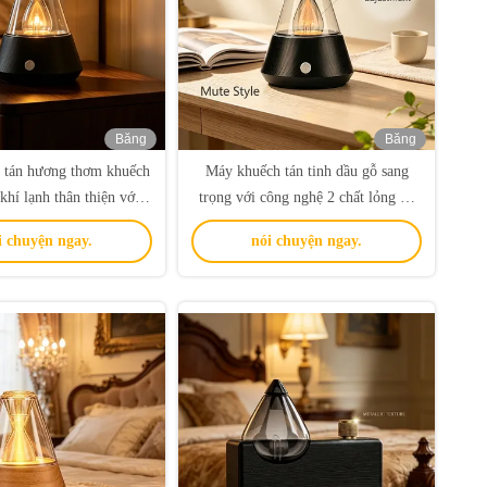
Băng
Băng
hình
hình
 tán hương thơm khuếch
Máy khuếch tán tinh dầu gỗ sang
khí lạnh thân thiện với
trọng với công nghệ 2 chất lỏng và
 với thiết kế có thể tùy
khuếch tán khí lạnh cho tuổi thọ
i chuyện ngay.
nói chuyện ngay.
văn phòng và liệu pháp
8000 giờ
ng thơm tại nhà