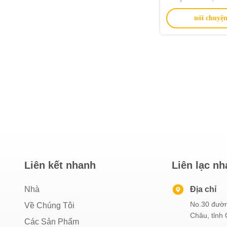
với môi trường v
nói chuyện
khuếch đại khô
Liên kết nhanh
Liên lạc n
Nhà
Địa chỉ
No.30 đườn
Về Chúng Tôi
Châu, tỉnh
Các Sản Phẩm