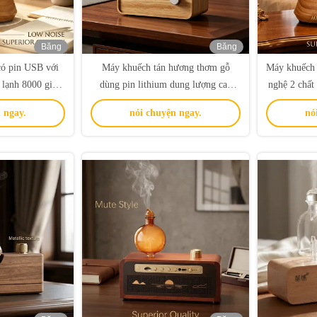
Băng
Băng
hình
hình
có pin USB với
Máy khuếch tán hương thơm gỗ
Máy khuếch 
 lạnh 8000 giờ
dùng pin lithium dung lượng cao
nghệ 2 chất 
 kế tùy chỉnh
2600mAh với dịch vụ khuếch tán
chỉnh và p
 ngay.
nói chuyện ngay.
nó
không khí lạnh và tùy chỉnh chuyên
㎡
sâu