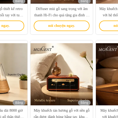
Băng
Băng
hình
hình
 thiết kế retro
Diffuser mùi gỗ sang trọng với âm
Máy khuếch 
hổi tay với tuổi
thanh Hi-Fi cho quà tặng gia đình và
với hệ thố
cho văn phòng
kinh doanh
công nghệ k
 ngay.
nói chuyện ngay.
nó
Băng
Băng
hình
hình
âu dài 8000 giờ
Máy khuếch tán hương gỗ với nền gỗ
Máy khuếch
 gỗ thân thiện
rắn được đánh bóng bằng tay, khuếch
với khuếch