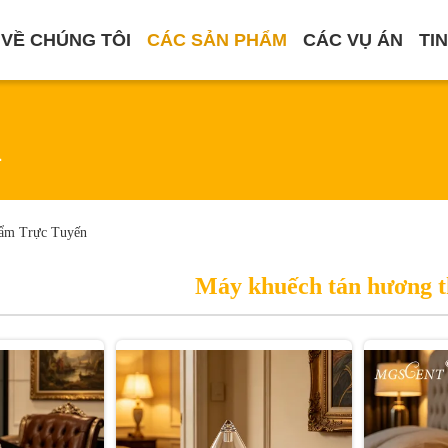
VỀ CHÚNG TÔI
CÁC SẢN PHẨM
CÁC VỤ ÁN
TI
m
ẩm Trực Tuyến
Máy khuếch tán hương 