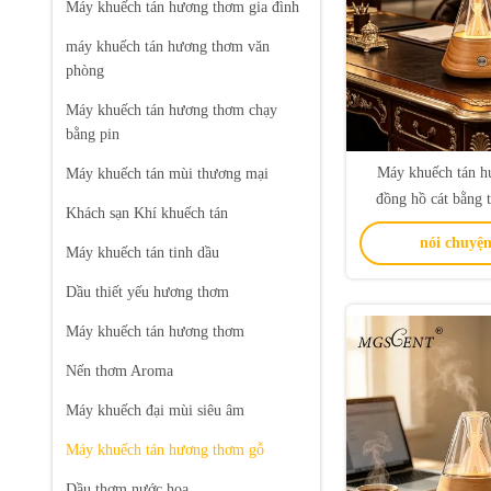
Máy khuếch tán hương thơm gia đình
máy khuếch tán hương thơm văn
phòng
Máy khuếch tán hương thơm chạy
bằng pin
Máy khuếch tán h
Máy khuếch tán mùi thương mại
đồng hồ cát bằng 
Khách sạn Khí khuếch tán
thuật 2 chất lỏng vớ
nói chuyện
tán không khí lạn
Máy khuếch tán tinh dầu
chuyên 
Dầu thiết yếu hương thơm
Máy khuếch tán hương thơm
Nến thơm Aroma
Máy khuếch đại mùi siêu âm
Máy khuếch tán hương thơm gỗ
Dầu thơm nước hoa